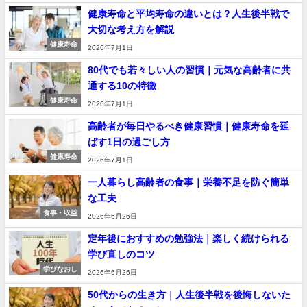
健康寿命と平均寿命の違いとは？人生後半戦で
大切な考え方を解説
健康寿命
2026年7月1日
80代でも若々しい人の習慣｜元気な高齢者に共
通する10の特徴
健康寿命
2026年7月1日
高齢者が毎日やるべき健康習慣｜健康寿命を延
ばす1日の過ごし方
健康寿命
2026年7月1日
一人暮らし高齢者の食事｜栄養不足を防ぐ簡単
な工夫
食事・収益
2026年6月26日
定年後におすすめの勉強法｜楽しく続けられる
学び直しのコツ
学びなおし
2026年6月26日
50代からの生き方｜人生後半戦を後悔しないた